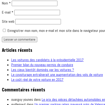
Nom
*
E-mail
*
Site web
Enregistrer mon nom, mon e-mail et mon site dans le navigateur pou
Articles récents
Les voitures des candidats à la présidentielle 2017
Premier bilan du nouveau permis de conduire
Les cieux bientôt dominés par les voitures ?
Le covoiturage entraînerait une augmentation des vols de voiture
Le coût réel de votre voiture en 2017
Commentaires récents
ouarguy younes
dans
Le prix des pièces détachées automobiles e
guillemaut
dans
Un premier parking relais inauguré près de Valence