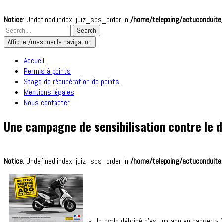
Notice
: Undefined index: juiz_sps_order in
/home/telepoing/actuconduite/
Afficher/masquer la navigation
Accueil
Permis à points
Stage de récupération de points
Mentions légales
Nous contacter
Une campagne de sensibilisation contre le 
Notice
: Undefined index: juiz_sps_order in
/home/telepoing/actuconduite/
« Un cyclo débridé c’est un ado en danger » 