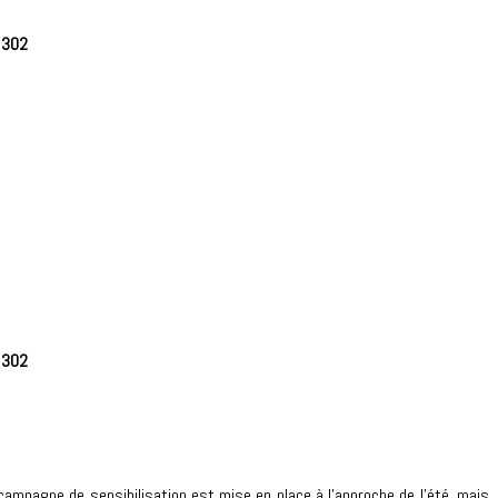
e
302
e
302
campagne de sensibilisation est mise en place à l’approche de l’été, mais