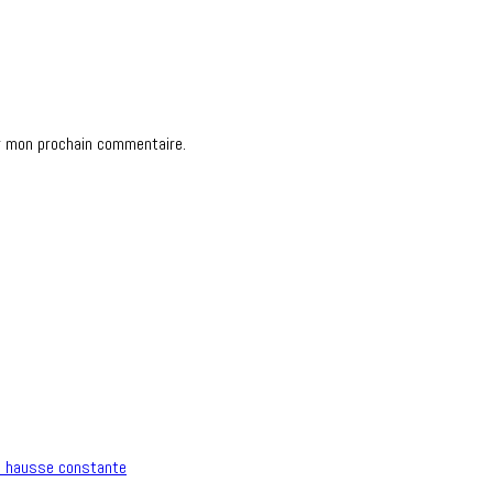
r mon prochain commentaire.
n hausse constante
.