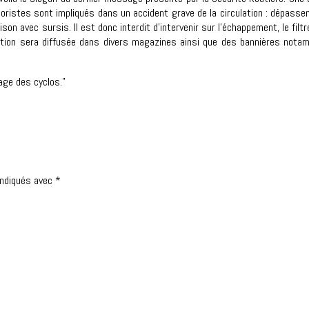
toristes sont impliqués dans un accident grave de la circulation : dépasse
n avec sursis. Il est donc interdit d’intervenir sur l’échappement, le filtre 
tion sera diffusée dans divers magazines ainsi que des bannières not
age des cyclos."
indiqués avec
*