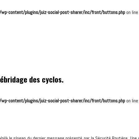
wp-content/plugins/juiz-social-post-sharer/inc/front/buttons.php
on lin
débridage des cyclos.
wp-content/plugins/juiz-social-post-sharer/inc/front/buttons.php
on lin
Voilà le slogan du dernier message présenté par la Sécurité Routière. Une 