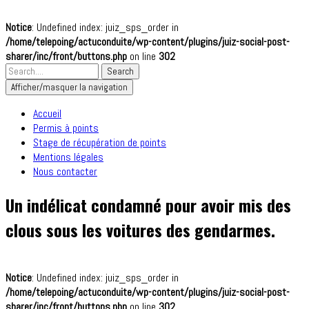
Notice
: Undefined index: juiz_sps_order in
/home/telepoing/actuconduite/wp-content/plugins/juiz-social-post-
sharer/inc/front/buttons.php
on line
302
Afficher/masquer la navigation
Accueil
Permis à points
Stage de récupération de points
Mentions légales
Nous contacter
Un indélicat condamné pour avoir mis des
clous sous les voitures des gendarmes.
Notice
: Undefined index: juiz_sps_order in
/home/telepoing/actuconduite/wp-content/plugins/juiz-social-post-
sharer/inc/front/buttons.php
on line
302