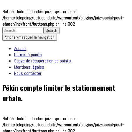
Notice
: Undefined index: juiz_sps_order in
/home/telepoing/actuconduite/wp-content/plugins/juiz-social-post-
sharer/inc/front/buttons.php
on line
302
Afficher/masquer la navigation
Accueil
Permis à points
Stage de récupération de points
Mentions légales
Nous contacter
Pékin compte limiter le stationnement
urbain.
Notice
: Undefined index: juiz_sps_order in
/home/telepoing/actuconduite/wp-content/plugins/juiz-social-post-
sharer/inc/front/buttons.php
on line
302