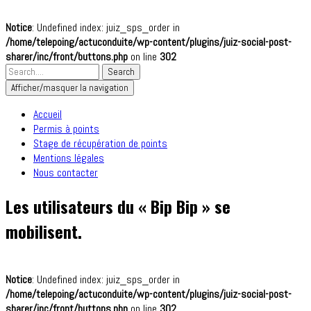
Notice
: Undefined index: juiz_sps_order in
/home/telepoing/actuconduite/wp-content/plugins/juiz-social-post-
sharer/inc/front/buttons.php
on line
302
Afficher/masquer la navigation
Accueil
Permis à points
Stage de récupération de points
Mentions légales
Nous contacter
Les utilisateurs du « Bip Bip » se
mobilisent.
Notice
: Undefined index: juiz_sps_order in
/home/telepoing/actuconduite/wp-content/plugins/juiz-social-post-
sharer/inc/front/buttons.php
on line
302