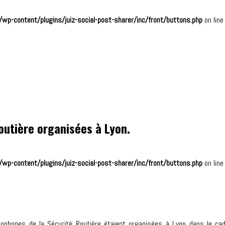
wp-content/plugins/juiz-social-post-sharer/inc/front/buttons.php
on lin
outière organisées à Lyon.
wp-content/plugins/juiz-social-post-sharer/inc/front/buttons.php
on lin
ncophones de la Sécurité Routière étaient organisées à Lyon dans le ca