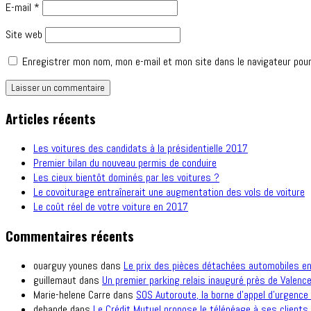
E-mail
*
Site web
Enregistrer mon nom, mon e-mail et mon site dans le navigateur pou
Articles récents
Les voitures des candidats à la présidentielle 2017
Premier bilan du nouveau permis de conduire
Les cieux bientôt dominés par les voitures ?
Le covoiturage entraînerait une augmentation des vols de voiture
Le coût réel de votre voiture en 2017
Commentaires récents
ouarguy younes
dans
Le prix des pièces détachées automobiles e
guillemaut
dans
Un premier parking relais inauguré près de Valence
Marie-helene Carre
dans
SOS Autoroute, la borne d’appel d’urgence 
debande
dans
Le Crédit Mutuel propose le télépéage à ses clients.