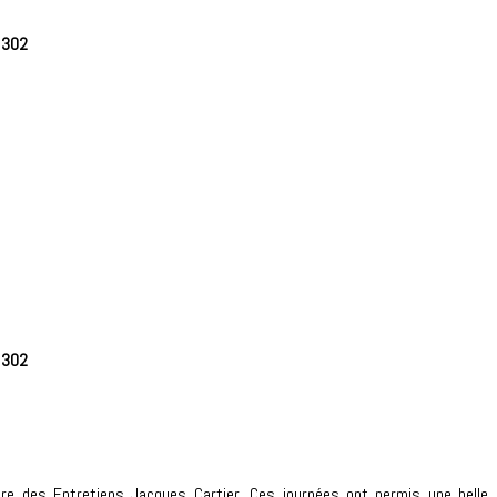
e
302
e
302
dre des Entretiens Jacques Cartier. Ces journées ont permis une belle