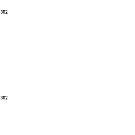
e
302
e
302