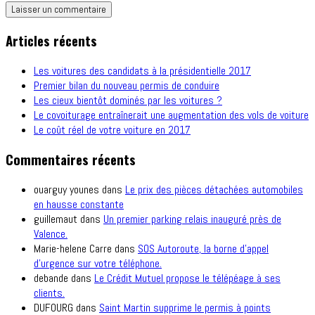
Articles récents
Les voitures des candidats à la présidentielle 2017
Premier bilan du nouveau permis de conduire
Les cieux bientôt dominés par les voitures ?
Le covoiturage entraînerait une augmentation des vols de voiture
Le coût réel de votre voiture en 2017
Commentaires récents
ouarguy younes
dans
Le prix des pièces détachées automobiles
en hausse constante
guillemaut
dans
Un premier parking relais inauguré près de
Valence.
Marie-helene Carre
dans
SOS Autoroute, la borne d’appel
d’urgence sur votre téléphone.
debande
dans
Le Crédit Mutuel propose le télépéage à ses
clients.
DUFOURG
dans
Saint Martin supprime le permis à points