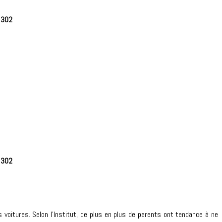
e
302
e
302
s voitures. Selon l’Institut, de plus en plus de parents ont tendance à ne