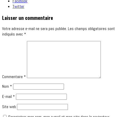
Facebook
Twitter
Laisser un commentaire
Votre adresse e-mail ne sera pas publiée.
Les champs obligatoires sont
indiqués avec
*
Commentaire
*
Nom
*
E-mail
*
Site web
Enregistrer mon nom, mon e-mail et mon site dans le navigateur