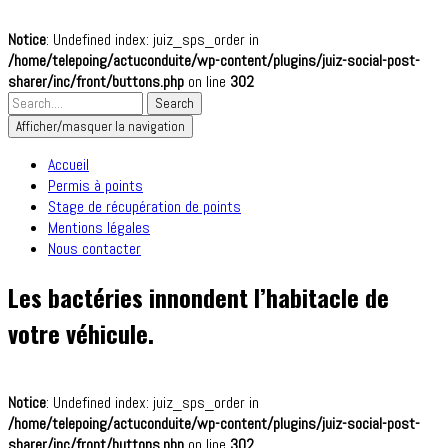
Notice
: Undefined index: juiz_sps_order in
/home/telepoing/actuconduite/wp-content/plugins/juiz-social-post-
sharer/inc/front/buttons.php
on line
302
Afficher/masquer la navigation
Accueil
Permis à points
Stage de récupération de points
Mentions légales
Nous contacter
Les bactéries innondent l’habitacle de
votre véhicule.
Notice
: Undefined index: juiz_sps_order in
/home/telepoing/actuconduite/wp-content/plugins/juiz-social-post-
sharer/inc/front/buttons.php
on line
302