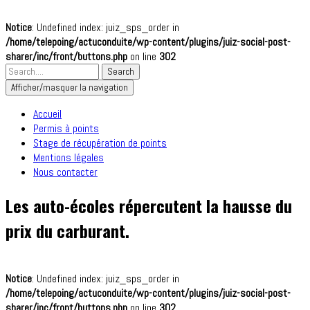
Notice
: Undefined index: juiz_sps_order in
/home/telepoing/actuconduite/wp-content/plugins/juiz-social-post-
sharer/inc/front/buttons.php
on line
302
Afficher/masquer la navigation
Accueil
Permis à points
Stage de récupération de points
Mentions légales
Nous contacter
Les auto-écoles répercutent la hausse du
prix du carburant.
Notice
: Undefined index: juiz_sps_order in
/home/telepoing/actuconduite/wp-content/plugins/juiz-social-post-
sharer/inc/front/buttons.php
on line
302