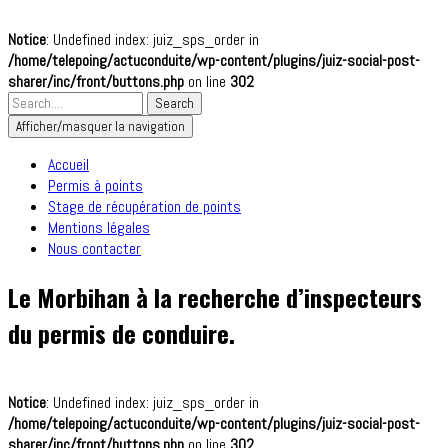
Notice
: Undefined index: juiz_sps_order in
/home/telepoing/actuconduite/wp-content/plugins/juiz-social-post-
sharer/inc/front/buttons.php
on line
302
Afficher/masquer la navigation
Accueil
Permis à points
Stage de récupération de points
Mentions légales
Nous contacter
Le Morbihan à la recherche d’inspecteurs
du permis de conduire.
Notice
: Undefined index: juiz_sps_order in
/home/telepoing/actuconduite/wp-content/plugins/juiz-social-post-
sharer/inc/front/buttons.php
on line
302