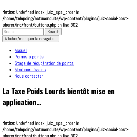
Notice
: Undefined index: juiz_sps_order in
/home/telepoing/actuconduite/wp-content/plugins/juiz-social-post-
sharer/inc/front/buttons.php
on line
302
Afficher/masquer la navigation
Accueil
Permis à points
Stage de récupération de points
Mentions légales
Nous contacter
La Taxe Poids Lourds bientôt mise en
application…
Notice
: Undefined index: juiz_sps_order in
/home/telepoing/actuconduite/wp-content/plugins/juiz-social-post-
sharer/inc/front/buttons.php
on line
302