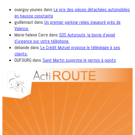
ouarguy younes
dans
Le prix des pièces détachées automobiles
en hausse constante
guillemaut
dans
Un premier parking relais inauguré près de
Valence.
Marie-helene Carre
dans
SOS Autoroute, la borne d’appel
d’urgence sur votre téléphone.
debande
dans
Le Crédit Mutuel propose le télépéage à ses
clients.
DUFOURG
dans
Saint Martin supprime le permis à points