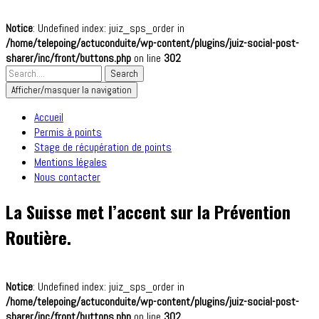
Notice
: Undefined index: juiz_sps_order in
/home/telepoing/actuconduite/wp-content/plugins/juiz-social-post-
sharer/inc/front/buttons.php
on line
302
Afficher/masquer la navigation
Accueil
Permis à points
Stage de récupération de points
Mentions légales
Nous contacter
La Suisse met l’accent sur la Prévention
Routière.
Notice
: Undefined index: juiz_sps_order in
/home/telepoing/actuconduite/wp-content/plugins/juiz-social-post-
sharer/inc/front/buttons.php
on line
302