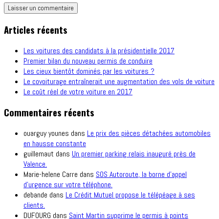
Articles récents
Les voitures des candidats à la présidentielle 2017
Premier bilan du nouveau permis de conduire
Les cieux bientôt dominés par les voitures ?
Le covoiturage entraînerait une augmentation des vols de voiture
Le coût réel de votre voiture en 2017
Commentaires récents
ouarguy younes
dans
Le prix des pièces détachées automobiles
en hausse constante
guillemaut
dans
Un premier parking relais inauguré près de
Valence.
Marie-helene Carre
dans
SOS Autoroute, la borne d’appel
d’urgence sur votre téléphone.
debande
dans
Le Crédit Mutuel propose le télépéage à ses
clients.
DUFOURG
dans
Saint Martin supprime le permis à points