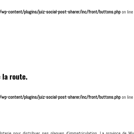
wp-content/plugins/juiz-social-post-sharer/inc/front/buttons.php
on lin
 la route.
wp-content/plugins/juiz-social-post-sharer/inc/front/buttons.php
on lin
loterie pour distribuer ses plaques d’immatriculation. La province de Wu