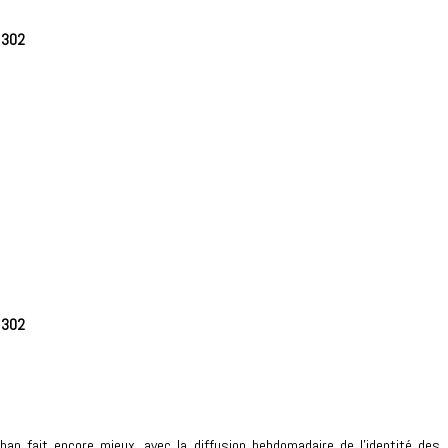
e
302
e
302
han fait encore mieux, avec la diffusion hebdomadaire de l’identité des