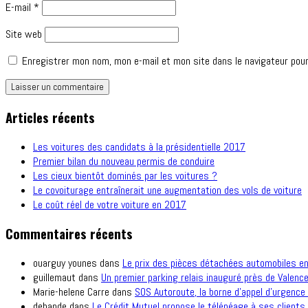
E-mail
*
Site web
Enregistrer mon nom, mon e-mail et mon site dans le navigateur pou
Articles récents
Les voitures des candidats à la présidentielle 2017
Premier bilan du nouveau permis de conduire
Les cieux bientôt dominés par les voitures ?
Le covoiturage entraînerait une augmentation des vols de voiture
Le coût réel de votre voiture en 2017
Commentaires récents
ouarguy younes
dans
Le prix des pièces détachées automobiles e
guillemaut
dans
Un premier parking relais inauguré près de Valence
Marie-helene Carre
dans
SOS Autoroute, la borne d’appel d’urgence 
debande
dans
Le Crédit Mutuel propose le télépéage à ses clients.