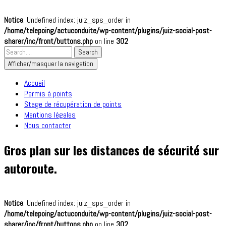
Notice
: Undefined index: juiz_sps_order in
/home/telepoing/actuconduite/wp-content/plugins/juiz-social-post-
sharer/inc/front/buttons.php
on line
302
Afficher/masquer la navigation
Accueil
Permis à points
Stage de récupération de points
Mentions légales
Nous contacter
Gros plan sur les distances de sécurité sur
autoroute.
Notice
: Undefined index: juiz_sps_order in
/home/telepoing/actuconduite/wp-content/plugins/juiz-social-post-
sharer/inc/front/buttons.php
on line
302