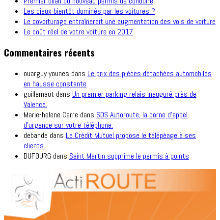
Premier bilan du nouveau permis de conduire
Les cieux bientôt dominés par les voitures ?
Le covoiturage entraînerait une augmentation des vols de voiture
Le coût réel de votre voiture en 2017
Commentaires récents
ouarguy younes
dans
Le prix des pièces détachées automobiles
en hausse constante
guillemaut
dans
Un premier parking relais inauguré près de
Valence.
Marie-helene Carre
dans
SOS Autoroute, la borne d’appel
d’urgence sur votre téléphone.
debande
dans
Le Crédit Mutuel propose le télépéage à ses
clients.
DUFOURG
dans
Saint Martin supprime le permis à points