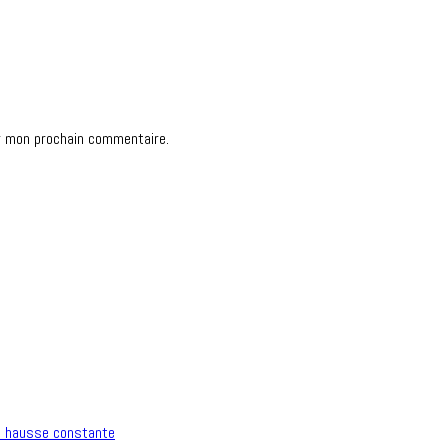
r mon prochain commentaire.
n hausse constante