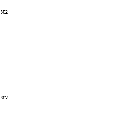
e
302
e
302