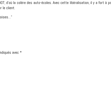
7, d’où la colère des auto-écoles. Avec cette libéralisation, il y a fort à p
r le client.
geoises…"
indiqués avec
*