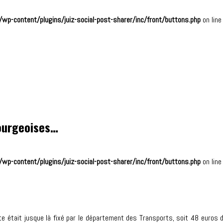
wp-content/plugins/juiz-social-post-sharer/inc/front/buttons.php
on lin
bourgeoises…
wp-content/plugins/juiz-social-post-sharer/inc/front/buttons.php
on lin
e était jusque là fixé par le département des Transports, soit 48 euros d