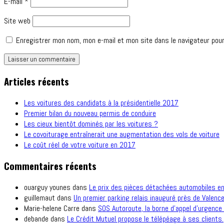
E-mail
*
Site web
Enregistrer mon nom, mon e-mail et mon site dans le navigateur pou
Articles récents
Les voitures des candidats à la présidentielle 2017
Premier bilan du nouveau permis de conduire
Les cieux bientôt dominés par les voitures ?
Le covoiturage entraînerait une augmentation des vols de voiture
Le coût réel de votre voiture en 2017
Commentaires récents
ouarguy younes
dans
Le prix des pièces détachées automobiles e
guillemaut
dans
Un premier parking relais inauguré près de Valence
Marie-helene Carre
dans
SOS Autoroute, la borne d’appel d’urgence 
debande
dans
Le Crédit Mutuel propose le télépéage à ses clients.