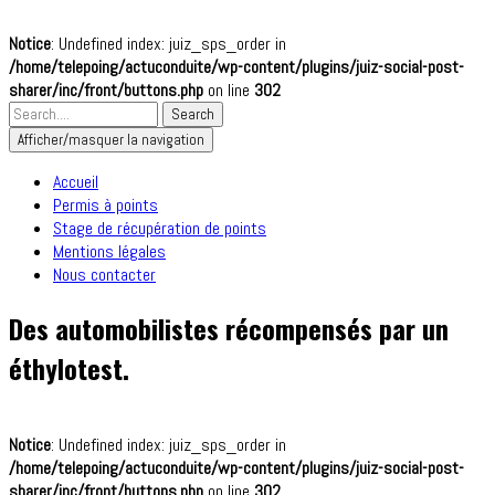
Notice
: Undefined index: juiz_sps_order in
/home/telepoing/actuconduite/wp-content/plugins/juiz-social-post-
sharer/inc/front/buttons.php
on line
302
Afficher/masquer la navigation
Accueil
Permis à points
Stage de récupération de points
Mentions légales
Nous contacter
Des automobilistes récompensés par un
éthylotest.
Notice
: Undefined index: juiz_sps_order in
/home/telepoing/actuconduite/wp-content/plugins/juiz-social-post-
sharer/inc/front/buttons.php
on line
302