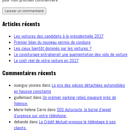
Articles récents
Les voitures des candidats à la présidentielle 2017
Premier bilan du nouveau permis de conduire
Les cieux bientôt dominés par les voitures ?
Le covoiturage entraînerait une augmentation des vols de voiture
Le coût réel de votre voiture en 2017
Commentaires récents
ouarguy younes
dans
Le prix des pièces détachées automobiles
en hausse constante
guillemaut
dans
Un premier parking relais inauguré près de
Valence.
Marie-helene Carre
dans
SOS Autoroute, la borne d’appel
d’urgence sur votre téléphone.
debande
dans
Le Crédit Mutuel propose le télépéage à ses
clients.