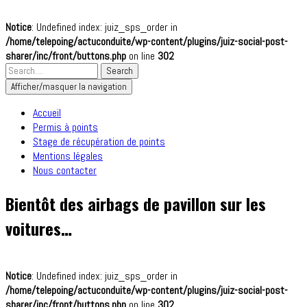
Notice
: Undefined index: juiz_sps_order in
/home/telepoing/actuconduite/wp-content/plugins/juiz-social-post-
sharer/inc/front/buttons.php
on line
302
Afficher/masquer la navigation
Accueil
Permis à points
Stage de récupération de points
Mentions légales
Nous contacter
Bientôt des airbags de pavillon sur les
voitures…
Notice
: Undefined index: juiz_sps_order in
/home/telepoing/actuconduite/wp-content/plugins/juiz-social-post-
sharer/inc/front/buttons.php
on line
302