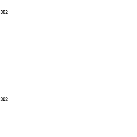
e
302
e
302