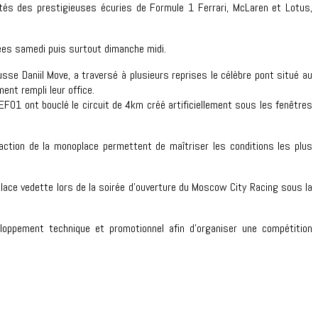
és des prestigieuses écuries de Formule 1 Ferrari, McLaren et Lotus,
ées samedi puis surtout dimanche midi.
Daniil Move, a traversé à plusieurs reprises le célèbre pont situé au
ent rempli leur office.
EF01 ont bouclé le circuit de 4km créé artificiellement sous les fenêtres
raction de la monoplace permettent de maîtriser les conditions les plus
place vedette lors de la soirée d’ouverture du Moscow City Racing sous la
eloppement technique et promotionnel afin d’organiser une compétition