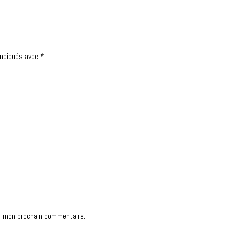
indiqués avec
*
r mon prochain commentaire.