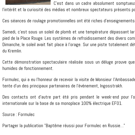
C’est dans un cadre absolument somptueux a
l’intérêt et la curiosité des médias et nombreux spectateurs présents
Ces séances de roulage promotionnelles ont été riches d’enseignements
Samedi, c’est sous un soleil de plomb et une température dépassant larg
pied de la Place Rouge. Les systèmes de refroidissement des divers compos
Dimanche, le soleil avait fait place à l’orage. Sur une piste totalement de
du Kremlin.
Cette démonstration spectaculaire réalisée sous un déluge prouve qu
humides de fonctionnement.
Formulec, qui a eu l’honneur de recevoir la visite de Monsieur l’Ambassad
tente d’un des principaux partenaires de l’événement, Ingosstrakh.
Des contacts ont d’autre part été pris pendant le week-end pour l’o
internationale sur la base de sa monoplace 100% électrique EF01.
Source : Formulec
Partager la publication "Baptême réussi pour Formulec en Russie…"