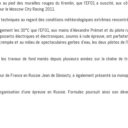
u pied des murailles rouges du Kremlin, que l’EF01 a suscité, aux côt
 pour le Moscow City Racing 2011.
 techniques au regard des conditions météorologiques extrêmes rencontr
ement les 30°C que l’EF01, aux mains d’Alexandre Prémat et du pilote russe 
ants électriques et électroniques, soumis à rude épreuve, ont parfaitem
́trempée et au milieu de spectaculaires gerbes d’eau, les deux pilotes de l’
e les travaux de fond menés depuis plusieurs années sur la chaîne de t
eur de France en Russie Jean de Gliniasty, a également présenté sa mono
rganisation d’une épreuve en Russie. Formulec poursuit ainsi son dév