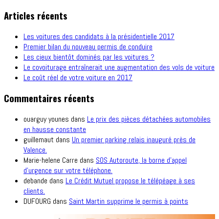
Articles récents
Les voitures des candidats à la présidentielle 2017
Premier bilan du nouveau permis de conduire
Les cieux bientôt dominés par les voitures ?
Le covoiturage entraînerait une augmentation des vols de voiture
Le coût réel de votre voiture en 2017
Commentaires récents
ouarguy younes
dans
Le prix des pièces détachées automobiles
en hausse constante
guillemaut
dans
Un premier parking relais inauguré près de
Valence.
Marie-helene Carre
dans
SOS Autoroute, la borne d’appel
d’urgence sur votre téléphone.
debande
dans
Le Crédit Mutuel propose le télépéage à ses
clients.
DUFOURG
dans
Saint Martin supprime le permis à points