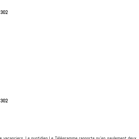
e
302
e
302
de vacanciers. Le quotidien Le Télégramme rapporte qu’en seulement deux